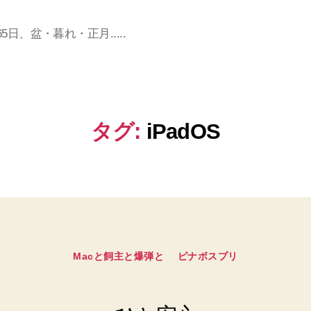
日、盆・暮れ・正月.....
タグ:
iPadOS
カ
Macと飼主と爆弾と
ピナボスプリ
テ
ゴ
リ
ー