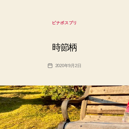
カ
ピナボスプリ
テ
ゴ
リ
ー
時節柄
2020年9月2日
投
稿
日