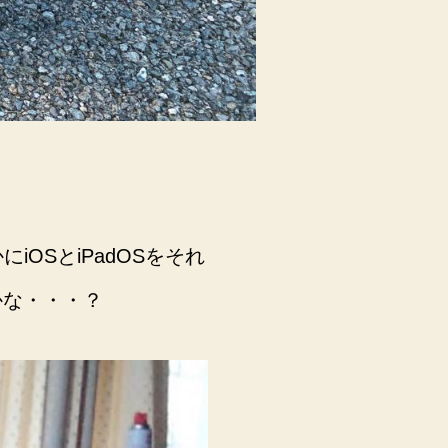
OSとiPadOSをそれ
かな・・・？