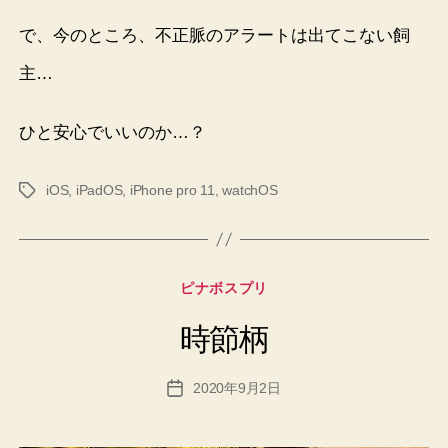
で、今のところ、不正脈のアラートは出てこない飼
主…
ひと安心でいいのか…？
iOS
,
iPadOS
,
iPhone pro 11
,
watchOS
タ
グ
カ
ピナボスプリ
テ
ゴ
時節柄
リ
ー
2020年9月2日
投
稿
日