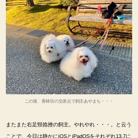
この後、香林坊の交差点で飼主あやまち・・・
またまた右足頸捻挫の飼主。やれやれ・・・。と云う
ことで、今日は静かにiOSとiPadOSをそれぞれ13.7に