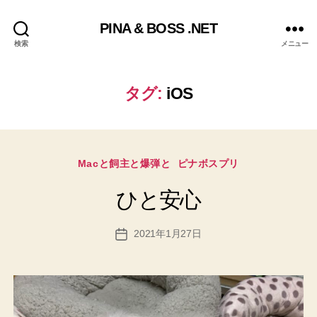
PINA & BOSS .NET
検索
メニュー
タグ:
iOS
カ
Macと飼主と爆弾と
ピナボスプリ
テ
ゴ
ひと安心
リ
ー
2021年1月27日
投
稿
日