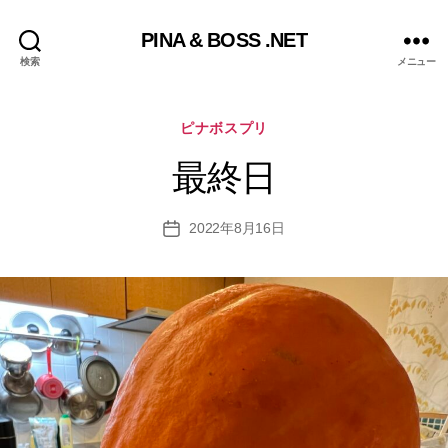
PINA & BOSS .NET
検索
メニュー
カ
ピナボスプリ
テ
ゴ
最終日
リ
ー
2022年8月16日
投
稿
日