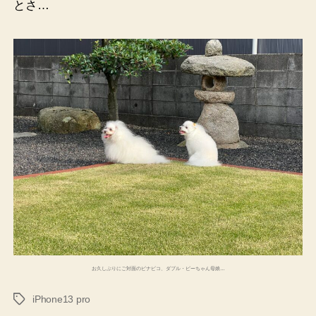
とさ…
お久しぶりにご対面のピナピコ、ダブル・ピーちゃん母娘…
iPhone13 pro
タ
グ