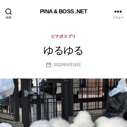
PINA & BOSS .NET
検索
メニュー
カ
ピナボスプリ
テ
ゴ
ゆるゆる
リ
ー
2022年8月15日
投
稿
日