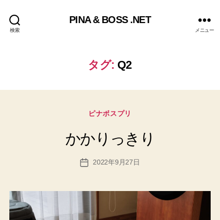
PINA & BOSS .NET
検索
メニュー
タグ:
Q2
カ
ピナボスプリ
テ
ゴ
かかりっきり
リ
ー
2022年9月27日
投
稿
日