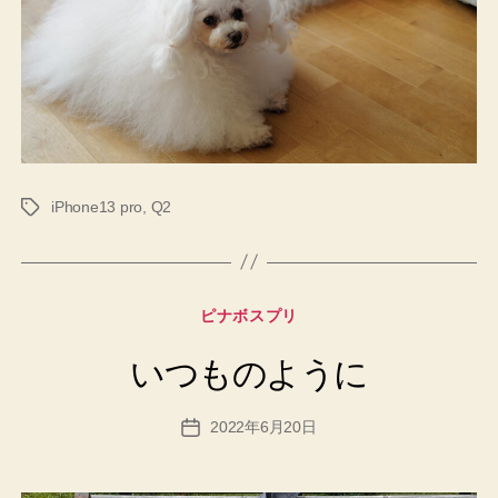
iPhone13 pro
,
Q2
タ
グ
カ
ピナボスプリ
テ
ゴ
いつものように
リ
ー
2022年6月20日
投
稿
日