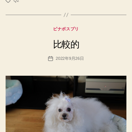
Q2
タ
グ
カ
ピナボスプリ
テ
ゴ
比較的
リ
ー
2022年9月26日
投
稿
日