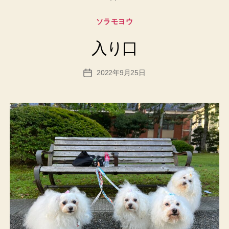
カ
ソラモヨウ
テ
ゴ
入り口
リ
ー
2022年9月25日
投
稿
日