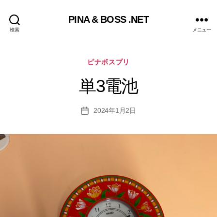
PINA & BOSS .NET
検索
メニュー
カ
ピナボスプリ
テ
ゴ
単3電池
リ
ー
2024年1月2日
投
稿
日