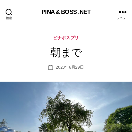
PINA & BOSS .NET
検索
メニュー
カ
ピナボスプリ
テ
ゴ
朝まで
リ
ー
2023年6月29日
投
稿
日