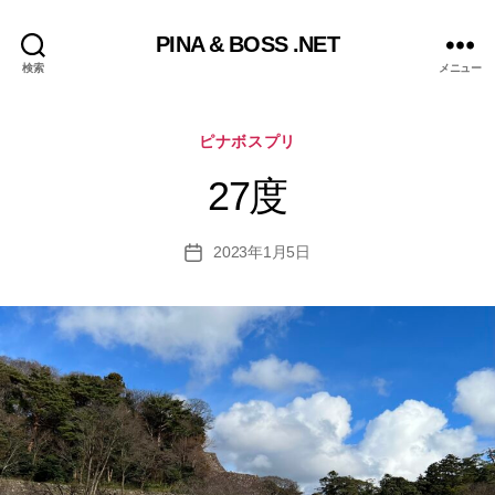
PINA & BOSS .NET
検索
メニュー
カ
ピナボスプリ
テ
ゴ
27度
リ
ー
2023年1月5日
投
稿
日