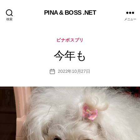
PINA & BOSS .NET
検索
メニュー
カ
ピナボスプリ
テ
ゴ
今年も
リ
ー
2022年10月27日
投
稿
日