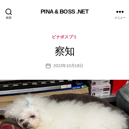
PINA & BOSS .NET
検索
メニュー
カ
ピナボスプリ
テ
ゴ
察知
リ
ー
2022年10月18日
投
稿
日