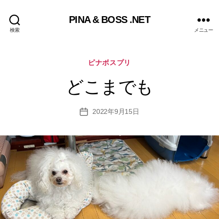
PINA & BOSS .NET
検索
メニュー
カ
ピナボスプリ
テ
ゴ
どこまでも
リ
ー
2022年9月15日
投
稿
日