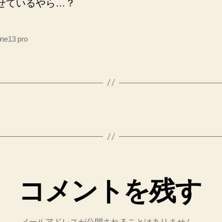
せているやら…？
one13 pro
コメントを残す