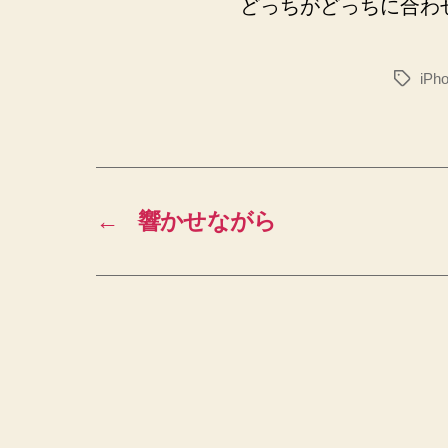
どっちがどっちに合わ
iPh
タ
グ
←
響かせながら