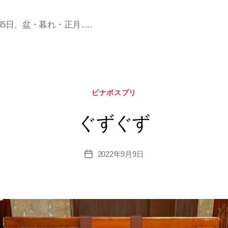
日、盆・暮れ・正月.....
カ
ピナボスプリ
テ
ゴ
ぐずぐず
リ
ー
2022年9月9日
投
稿
日