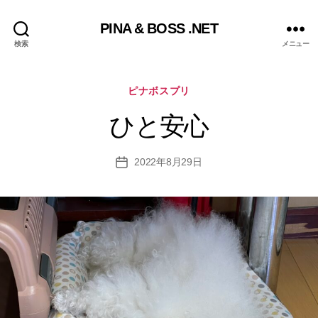
PINA & BOSS .NET
検索
メニュー
カ
ピナボスプリ
テ
ゴ
ひと安心
リ
ー
2022年8月29日
投
稿
日