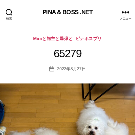
PINA & BOSS .NET
検索
メニュー
カ
Macと飼主と爆弾と
ピナボスプリ
テ
ゴ
65279
リ
ー
2022年8月27日
投
稿
日