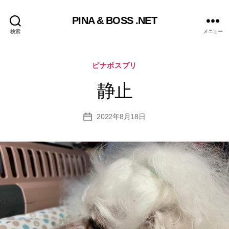
PINA & BOSS .NET
検索
メニュー
カ
ピナボスプリ
テ
ゴ
静止
リ
ー
2022年8月18日
投
稿
日