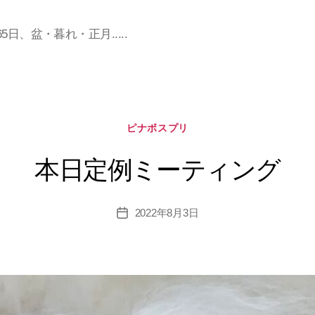
日、盆・暮れ・正月.....
カ
ピナボスプリ
テ
ゴ
本日定例ミーティング
リ
ー
2022年8月3日
投
稿
日