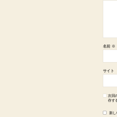
名前
※
サイト
次回
存す
新し