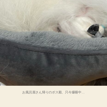
お風呂屋さん帰りのボス殿、只今爆睡中…