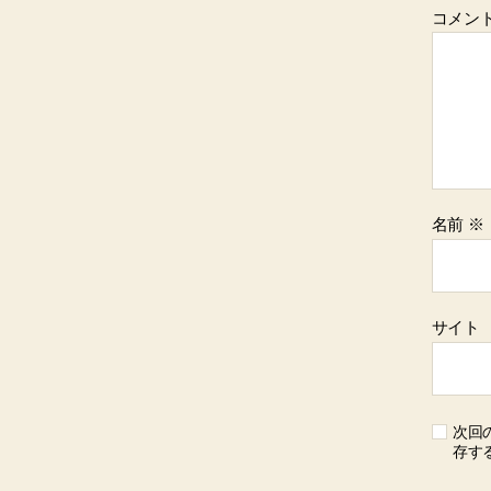
コメン
名前
※
サイト
次回
存す