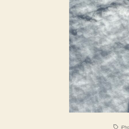
iPh
タ