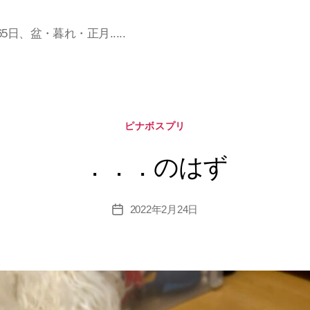
日、盆・暮れ・正月.....
カ
ピナボスプリ
テ
ゴ
．．．のはず
リ
ー
2022年2月24日
投
稿
日