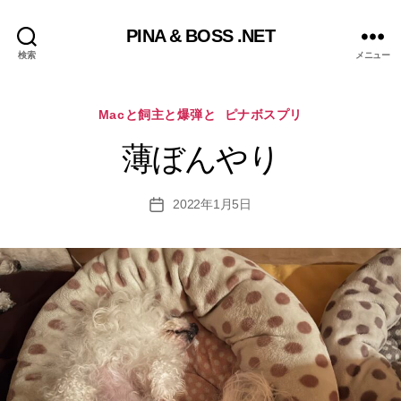
PINA & BOSS .NET
検索
メニュー
カ
Macと飼主と爆弾と
ピナボスプリ
テ
ゴ
薄ぼんやり
リ
ー
2022年1月5日
投
稿
日