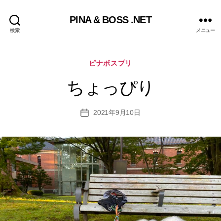
PINA & BOSS .NET
検索
メニュー
カ
ピナボスプリ
テ
ゴ
ちょっぴり
リ
ー
2021年9月10日
投
稿
日