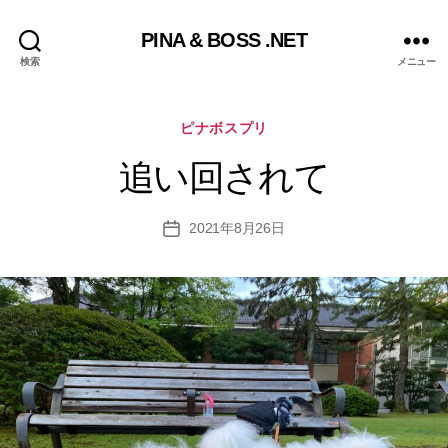
PINA & BOSS .NET
検索
メニュー
カ
ピナボスプリ
テ
ゴ
追い回されて
リ
ー
2021年8月26日
投
稿
日