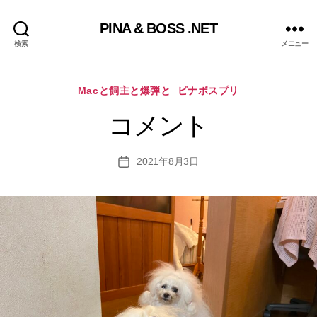
PINA & BOSS .NET
検索
メニュー
カ
Macと飼主と爆弾と
ピナボスプリ
テ
ゴ
コメント
リ
ー
2021年8月3日
投
稿
日