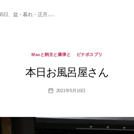
日、盆・暮れ・正月.....
カ
Macと飼主と爆弾と
ピナボスプリ
テ
ゴ
本日お風呂屋さん
リ
ー
2021年5月10日
投
稿
日