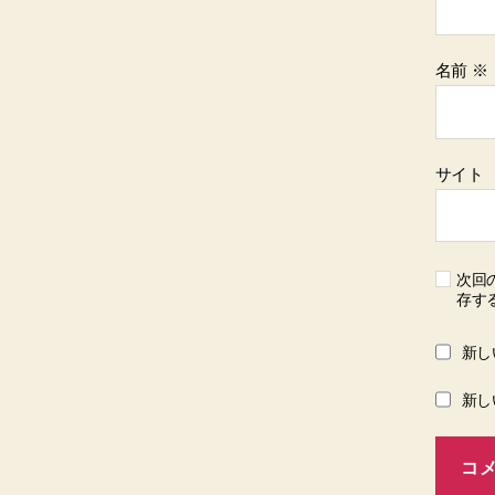
名前
※
サイト
次回
存す
新し
新し