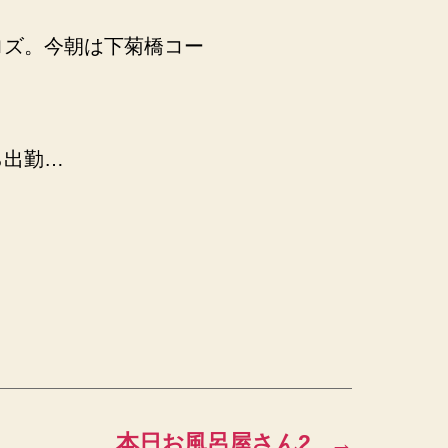
ロズ。今朝は下菊橋コー
ら出勤…
本日お風呂屋さん2
→