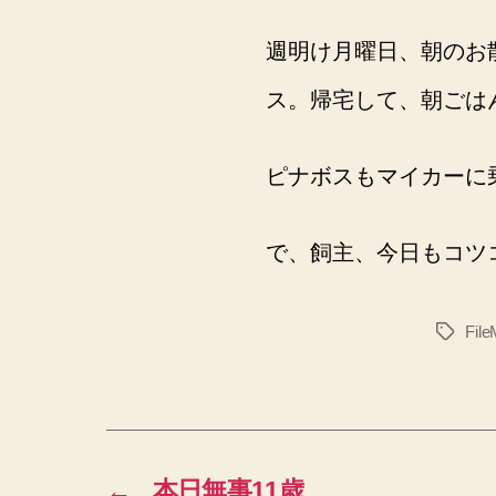
週明け月曜日、朝のお
ス。帰宅して、朝ごは
ピナボスもマイカーに
で、飼主、今日もコツコ
Fil
タ
グ
←
本日無事11歳