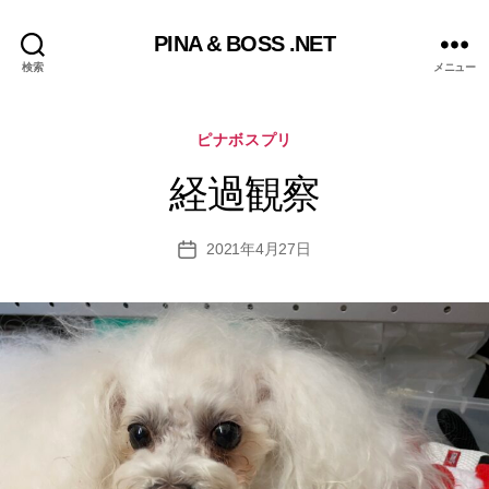
PINA & BOSS .NET
検索
メニュー
カ
ピナボスプリ
テ
ゴ
経過観察
リ
ー
2021年4月27日
投
稿
日