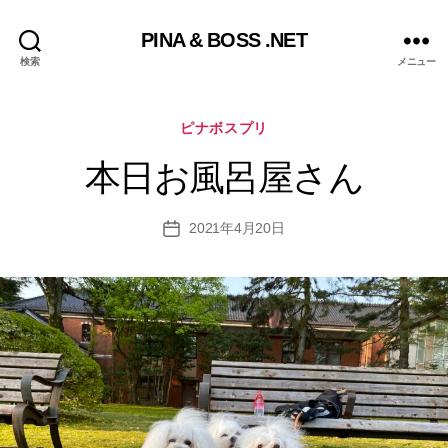
PINA & BOSS .NET
検索
メニュー
カ
ピナボスプリ
テ
ゴ
本日お風呂屋さん
リ
ー
2021年4月20日
投
稿
日