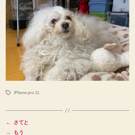
iPhone pro 11
タ
グ
←
さてと
→
もう