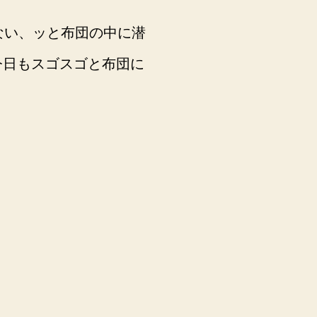
ない、ッと布団の中に潜
今日もスゴスゴと布団に