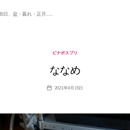
日、盆・暮れ・正月.....
カ
ピナボスプリ
テ
ゴ
ななめ
リ
ー
2021年4月15日
投
稿
日