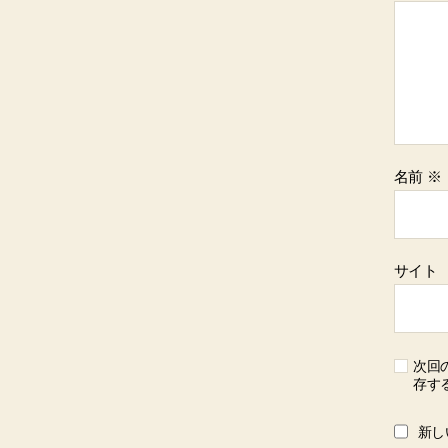
名前
※
サイト
次回
存す
新し