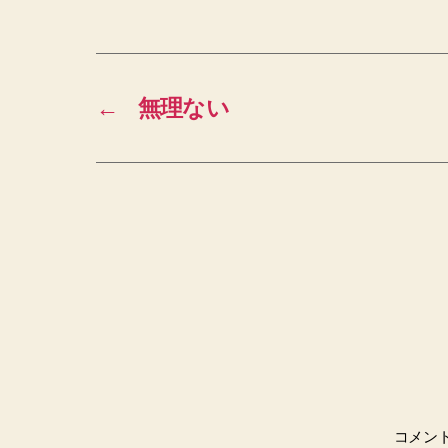
←
無理ない
コメン