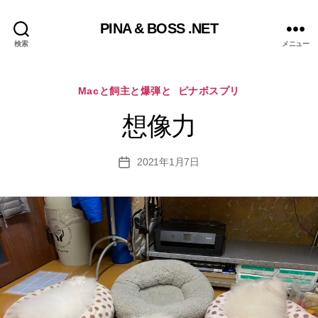
PINA & BOSS .NET
検索
メニュー
カ
Macと飼主と爆弾と
ピナボスプリ
テ
ゴ
想像力
リ
ー
2021年1月7日
投
稿
日