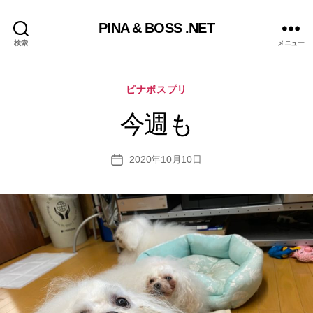
PINA & BOSS .NET
検索
メニュー
カ
ピナボスプリ
テ
ゴ
今週も
リ
ー
2020年10月10日
投
稿
日