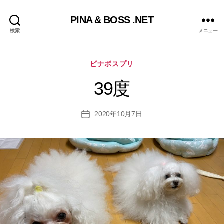
PINA & BOSS .NET
検索
メニュー
カ
ピナボスプリ
テ
ゴ
39度
リ
ー
2020年10月7日
投
稿
日