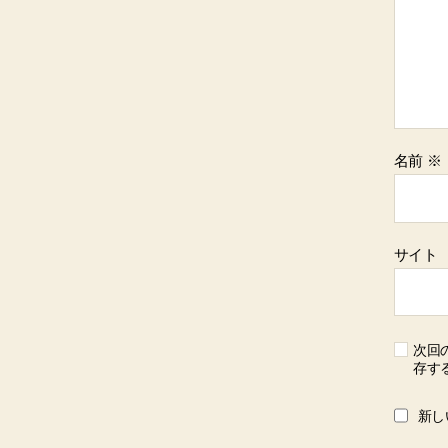
名前
※
サイト
次回
存す
新し