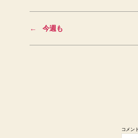
←
今週も
コメン