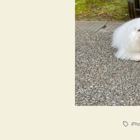
iPho
タ
グ