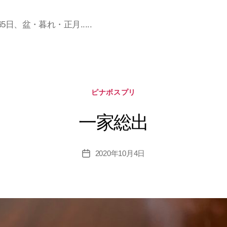
日、盆・暮れ・正月.....
カ
ピナボスプリ
テ
ゴ
一家総出
リ
ー
2020年10月4日
投
稿
日