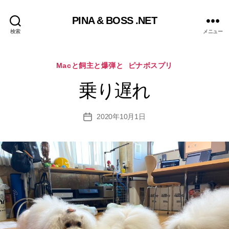
PINA & BOSS .NET
検索
メニュー
カ
Macと飼主と爆弾と
ピナボスプリ
テ
ゴ
乗り遅れ
リ
ー
2020年10月1日
投
稿
日