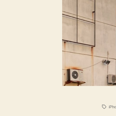
iPho
タ
グ