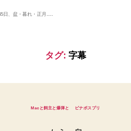
日、盆・暮れ・正月.....
タグ:
字幕
カ
Macと飼主と爆弾と
ピナボスプリ
テ
ゴ
リ
ー