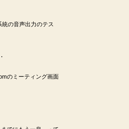
系統の音声出力のテス
・
oomのミーティング画面