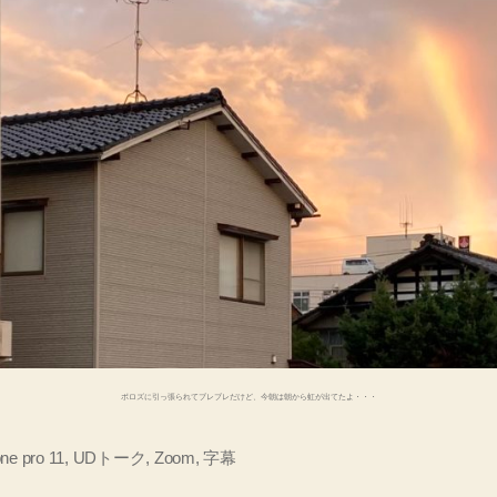
ボロズに引っ張られてブレブレだけど、今朝は朝から虹が出てたよ・・・
ne pro 11
,
UDトーク
,
Zoom
,
字幕